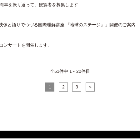
0周年を振り返って」観覧者を募集します
映像と語りでつづる国際理解講座 『地球のステージ』」開催のご案内
ムコンサートを開催します。
全51件中 1～20件目
1
2
3
＞