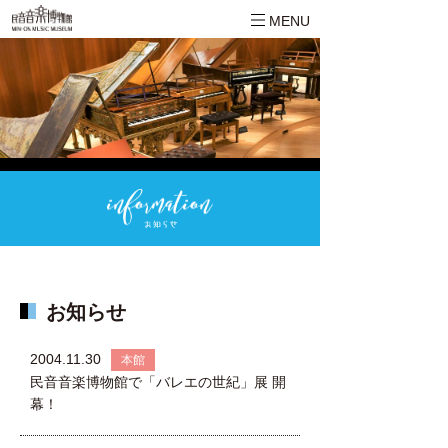
MENU
お知らせ
2004.11.30
本館
民音音楽博物館で「バレエの世紀」展 開
幕！