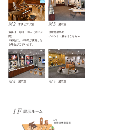
古典ピアノ室
展示室
演奏は、毎時：30～（約15分
現在開催中の
間）
イベント・展示はこちら≫
※都合により時間が変更とな
る場合がございます。
展示室
展示室