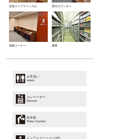
音楽ライブラリー入口
受付カウンター
書庫
視聴コーナー
お手洗い
toilets
エレベーター
Elevator
給水器
Water fountain
インフォメーション(1F)