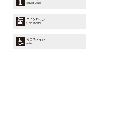
Information
コインロッカー
Coin rocker
多目的トイレ
toilet
授乳室
Nursing room
※スタッフにおたずね下さい
AED(1F)
自動体外式除細動器
館内設備について
エレベーターを設置しています。
車椅子2台を常設しています。
車椅子用トイレ、オムツ替えベビーシートが