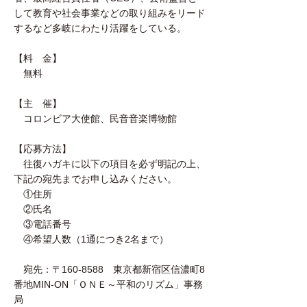
して教育や社会事業などの取り組みをリード
するなど多岐にわたり活躍をしている。
【料 金】
無料
【主 催】
コロンビア大使館、民音音楽博物館
【応募方法】
往復ハガキに以下の項目を必ず明記の上、
下記の宛先までお申し込みください。
①住所
②氏名
③電話番号
④希望人数（1通につき2名まで）
宛先：〒160-8588 東京都新宿区信濃町8
番地MIN-ON「ＯＮＥ～平和のリズム」事務
局