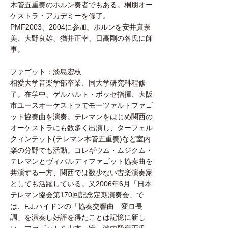
木管五重奏のホルン奏者でもある。桐朋オー
ケストラ・アカデミーを修了。
PMF2003、2004に参加。ホルンを安井真奈
美、大野良雄、猶井正幸、日高剛の各氏に師
事。
ファゴット：淡島宏枝
相愛大学音楽学部卒業、同大学研究科程修
了。在学中、ゲルハルト・ボッセ指揮、大阪
市ユースオーケストラでモーツァルトファゴ
ット協奏曲を演奏。テレマンをはじめ関西の
オーケストラにも数多く出演し、ターフェル
クィンテット(テレマン木管五重奏)など室内
楽の分野でも活動。コレギウム・ムジクム・
テレマンとヴィバルディファゴット協奏曲を
共演する一方、関西では数少ない古楽演奏家
としても活躍している。又2006年6月「日本
テレマン協会第170回記念定期演奏会」で
は、F.J.ハイドンの「協奏交響曲 変ロ長
調」を演奏し好評を得たことは記憶に新し