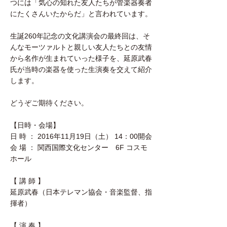
つには「気心の知れた友人たちが管楽器奏者
にたくさんいたからだ」と言われています。
生誕260年記念の文化講演会の最終回は、そ
んなモーツァルトと親しい友人たちとの友情
から名作が生まれていった様子を、延原武春
氏が当時の楽器を使った生演奏を交えて紹介
します。
どうぞご期待ください。
【日時・会場】
日 時 ： 2016年11月19日（土） 14：00開会
会 場 ： 関西国際文化センター 6F コスモ
ホール
【 講 師 】
延原武春（日本テレマン協会・音楽監督、指
揮者）
【 演 奏 】