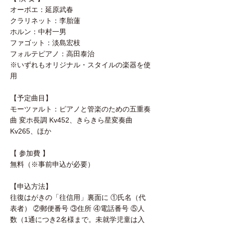
オーボエ：延原武春
クラリネット：李胎蓮
ホルン：中村一男
ファゴット：淡島宏枝
フォルテピアノ：高田泰治
※いずれもオリジナル・スタイルの楽器を使
用
【予定曲目】
モーツァルト：ピアノと管楽のための五重奏
曲 変ホ長調 Kv452、きらきら星変奏曲
Kv265、ほか
【 参加費 】
無料（※事前申込が必要）
【申込方法】
往復はがきの「往信用」裏面に ①氏名（代
表者） ②郵便番号 ③住所 ④電話番号 ⑤人
数（1通につき2名様まで。未就学児童は入