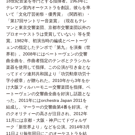
18世紀音楽を専門とする指揮者。1963年に
テレマン室内オーケストラを創設。彼らを率
いて「文化庁芸術祭・優秀賞」（関西初）・
「第17回サントリー音楽賞」（現在もテレ
マンと東京交響楽団、京都市交響楽団以外の
プロオーケストラは受賞していない）等を受
賞。1982年、初演当時の編成とベートーヴ
ェンの指定したテンポで「第九」を演奏（世
界初）。2008年にはベートーヴェンの交響
曲全曲を、作曲者指定のテンポとクラシカル
楽器を使用して指揮。この公演が引き金とな
ってドイツ連邦共和国より「功労勲章功労十
字小綬章」が贈られた。2010年から3年をか
け大阪フィルハーモニー交響楽団を指揮。ベ
ートーヴェンの交響曲全曲を好演し話題とな
った。2011年にはorchestra Japan 2011を
結成し、マーラーの交響曲第4番を好演。そ
のクオリティーの高さが注目され、2012年
11月には京都・大阪・神戸にてドヴォルザ
ーク「新世界より」などを公演。2014年3月
11日より毎年同日にこのオーケストラを結