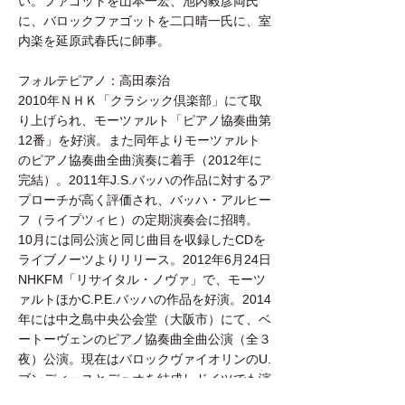
い。ファゴットを山本一宏、池内毅彦両氏
に、バロックファゴットを二口晴一氏に、室
内楽を延原武春氏に師事。
フォルテピアノ：高田泰治
2010年ＮＨＫ「クラシック倶楽部」にて取
り上げられ、モーツァルト「ピアノ協奏曲第
12番」を好演。また同年よりモーツァルト
のピアノ協奏曲全曲演奏に着手（2012年に
完結）。2011年J.S.バッハの作品に対するア
プローチが高く評価され、バッハ・アルヒー
フ（ライプツィヒ）の定期演奏会に招聘。
10月には同公演と同じ曲目を収録したCDを
ライブノーツよりリリース。2012年6月24日
NHKFM「リサイタル・ノヴァ」で、モーツ
ァルトほかC.P.E.バッハの作品を好演。2014
年には中之島中央公会堂（大阪市）にて、ベ
ートーヴェンのピアノ協奏曲全曲公演（全３
夜）公演。現在はバロックヴァイオリンのU.
ブンディースとデュオを結成しドイツでも演
奏活動を展開中。C.ショルンスハイム、A.シ