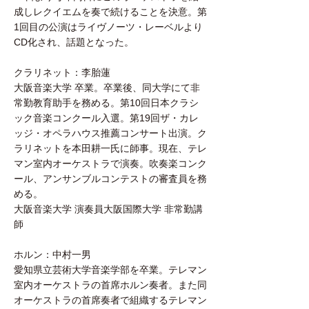
成しレクイエムを奏で続けることを決意。第
1回目の公演はライヴノーツ・レーベルより
CD化され、話題となった。
クラリネット：李胎蓮
大阪音楽大学 卒業。卒業後、同大学にて非
常勤教育助手を務める。第10回日本クラシ
ック音楽コンクール入選。第19回ザ・カレ
ッジ・オペラハウス推薦コンサート出演。ク
ラリネットを本田耕一氏に師事。現在、テレ
マン室内オーケストラで演奏。吹奏楽コンク
ール、アンサンブルコンテストの審査員を務
める。
大阪音楽大学 演奏員大阪国際大学 非常勤講
師
ホルン：中村一男
愛知県立芸術大学音楽学部を卒業。テレマン
室内オーケストラの首席ホルン奏者。また同
オーケストラの首席奏者で組織するテレマン