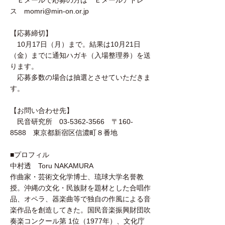
Ｅメールで応募の方は Ｅメールアドレ
ス momri@min-on.or.jp
【応募締切】
10月17日（月）まで。結果は10月21日
（金）までに通知ハガキ（入場整理券）を送
ります。
応募多数の場合は抽選とさせていただきま
す。
【お問い合わせ先】
民音研究所 03-5362-3566 〒160-
8588 東京都新宿区信濃町８番地
■プロフィル
中村透 Toru NAKAMURA
作曲家・芸術文化学博士、琉球大学名誉教
授。沖縄の文化・民族財を題材とした合唱作
品、オペラ、器楽曲等で独自の作風による音
楽作品を創造してきた。国民音楽振興財団吹
奏楽コンクール第 1位（1977年）、文化庁