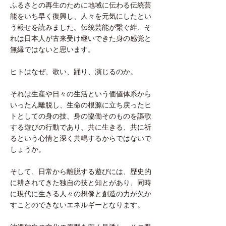
ふるさとの再生のために地域に伝わる伝統芸
能をいち早く復興し、人々を元気にしたとい
う報せを読みました。伝統芸能が繋ぐ絆、そ
れは日本人が古来受け継いできた身の感覚と
無縁ではないと思います。
ヒトはなぜ、歌い、踊り、演じるのか。
それは生産や日々の生活という価値体系から
いったん離脱し、生命の根源に立ち戻ったヒ
トとしての身の技、身の協働そのものを謳歌
する遊びの行動であり、共に生きる、共に祈
るという心情と深く共鳴するからではないで
しょうか。
そして、日常から離脱する遊びには、歴史的
に耕されてきた独自の技と知とがあり、同時
に現代に生きる人々の想像と創造の力が欠か
すことのできないエネルギーとなります。