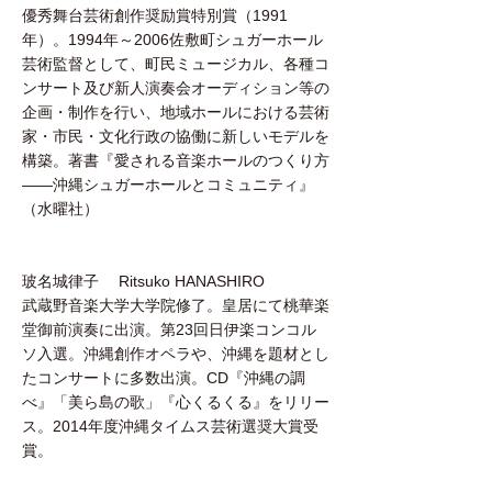
優秀舞台芸術創作奨励賞特別賞（1991
年）。1994年～2006佐敷町シュガーホール
芸術監督として、町民ミュージカル、各種コ
ンサート及び新人演奏会オーディション等の
企画・制作を行い、地域ホールにおける芸術
家・市民・文化行政の協働に新しいモデルを
構築。著書『愛される音楽ホールのつくり方
――沖縄シュガーホールとコミュニティ』
（水曜社）
玻名城律子 Ritsuko HANASHIRO
武蔵野音楽大学大学院修了。皇居にて桃華楽
堂御前演奏に出演。第23回日伊楽コンコル
ソ入選。沖縄創作オペラや、沖縄を題材とし
たコンサートに多数出演。CD『沖縄の調
べ』「美ら島の歌」『心くるくる』をリリー
ス。2014年度沖縄タイムス芸術選奨大賞受
賞。