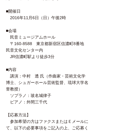
■開催日
2016年11月6日（日）午後2時
■会場
民音ミュージアムホール
〒160-8588 東京都新宿区信濃町8番地
民音文化センター内
JR信濃町駅より徒歩3分
■内容
講演：中村 透 氏（作曲家・芸術文化学
博士、シュガーホール芸術監督、琉球大学名
誉教授）
ソプラノ：玻名城律子
ピアノ：外間三千代
【応募方法】
参加希望の方はファクスまたはＥメールに
て、以下の必要事項をご記入の上、ご応募く