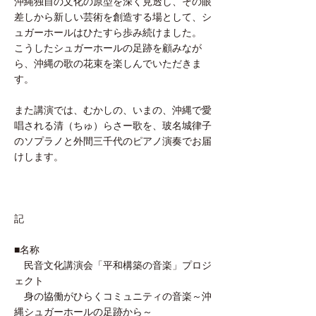
沖縄独自の文化の原型を深く見透し、その眼
差しから新しい芸術を創造する場として、シ
ュガーホールはひたすら歩み続けました。
こうしたシュガーホールの足跡を顧みなが
ら、沖縄の歌の花束を楽しんでいただきま
す。
また講演では、むかしの、いまの、沖縄で愛
唱される清（ちゅ）らさー歌を、玻名城律子
のソプラノと外間三千代のピアノ演奏でお届
けします。
記
■名称
民音文化講演会「平和構築の音楽」プロジ
ェクト
身の協働がひらくコミュニティの音楽～沖
縄シュガーホールの足跡から～