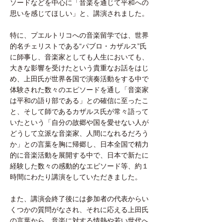
ソードなどを中心に「音楽を通じて平和への
思いを感じてほしい」と、講演されました。
特に、プエルトリコへの音楽留学では、世界
的名チェリストである“パブロ・カザルス”氏
に師事し、音楽家としても人生においても、
大きな影響を受けたという貴重なお話をはじ
め、上田氏が世界各国で演奏活動をする中で
体験された数々のエピソードを通し「音楽家
は平和の語り部である」との確信に至ったこ
と、そして師であるカザルス氏が常々語って
いたという「自分の故郷や国を愛せない人が
どうして立派な音楽家、人間になれるだろう
か」との言葉を胸に帰郷し、日本全国で精力
的に音楽活動を展開する中で、日本で新たに
経験した数々の感動的なエピソード等、約１
時間にわたり講演をしていただきました。
また、講演会終了後には参加者の代表からい
くつかの質問がなされ、それに応える上田氏
の言葉から、音楽に対する情熱や若い世代へ