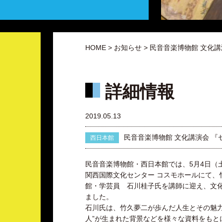
HOME
>
お知らせ
> 民音音楽博物館 文化
詳細情報
2019.05.13
民音音楽博物館 文化講演会 『
西日本館
民音音楽博物館・西日本館では、5月4日（
関西国際文化センター コスモホールにて、
館・学芸員 石川桂子氏を講師に迎え、文
ました。
石川氏は、竹久夢二が歩んだ人生とその魅力
人”が生まれた背景などを様々な資料をもと