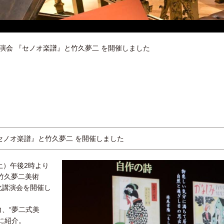
講演会 『セノオ楽譜』と竹久夢二 を開催しました
セノオ楽譜』と竹久夢二 を開催しました
土）午後2時より
竹久夢二美術
化講演会を開催し
、“夢二式美
に紹介。