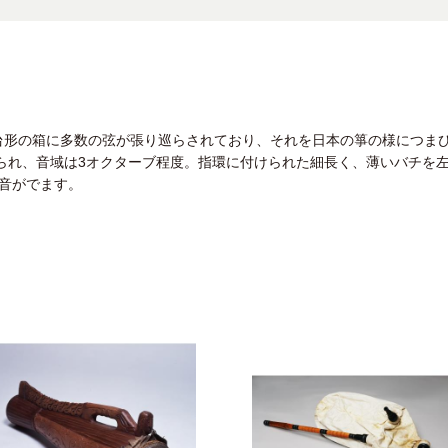
台形の箱に多数の弦が張り巡らされており、それを日本の箏の様につま
張られ、音域は3オクターブ程度。指環に付けられた細長く、薄いバチを
音がでます。