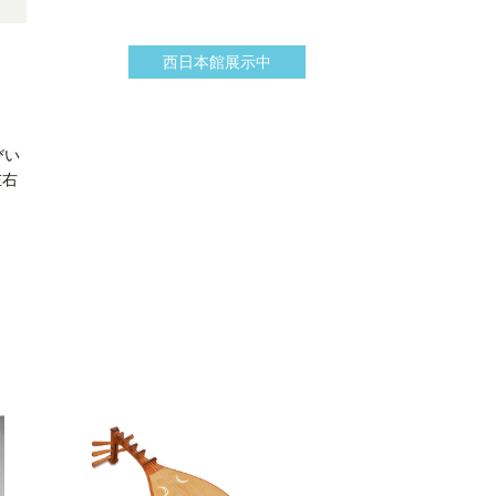
西日本館展示中
びい
左右