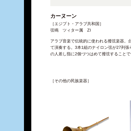
カーヌーン
［エジプト・アラブ共和国］
弦鳴 ツィター属 ZI
アラブ音楽で伝統的に使われる撥弦楽器。
て演奏する。3本1組のナイロン弦が27列
の人差し指に2個づつはめて撥弦することで
［その他の民族楽器］