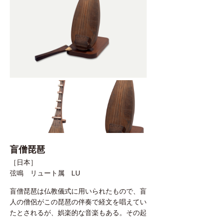
盲僧琵琶
［日本］
弦鳴 リュート属 LU
盲僧琵琶は仏教儀式に用いられたもので、盲
人の僧侶がこの琵琶の伴奏で経文を唱えてい
たとされるが、娯楽的な音楽もある。その起