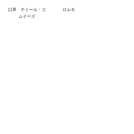
口琴 テミール・コ
ロルモ
ムイーズ
カウベル
グリンタンガン