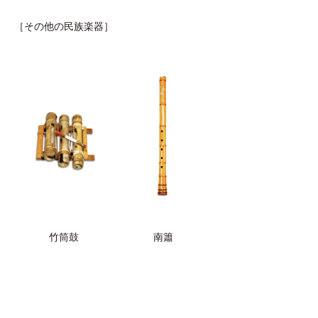
［その他の民族楽器］
竹筒鼓
南簫