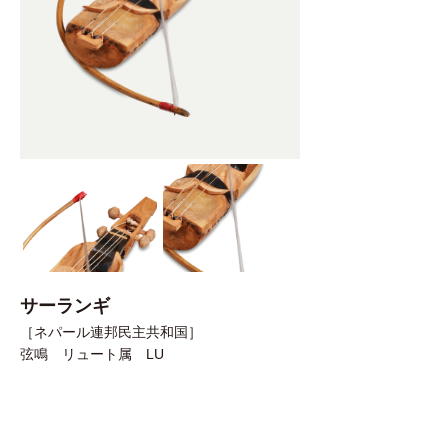
サーランギ
［ネパール連邦民主共和国］
弦鳴 リュート属 LU