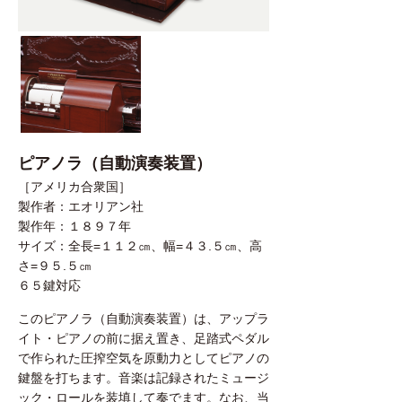
ピアノラ（自動演奏装置）
［アメリカ合衆国］
製作者：エオリアン社
製作年：１８９７年
サイズ：全長=１１２㎝、幅=４３.５㎝、高
さ=９５.５㎝
６５鍵対応
このピアノラ（自動演奏装置）は、アップラ
イト・ピアノの前に据え置き、足踏式ペダル
で作られた圧搾空気を原動力としてピアノの
鍵盤を打ちます。音楽は記録されたミュージ
ック・ロールを装填して奏でます。なお、当