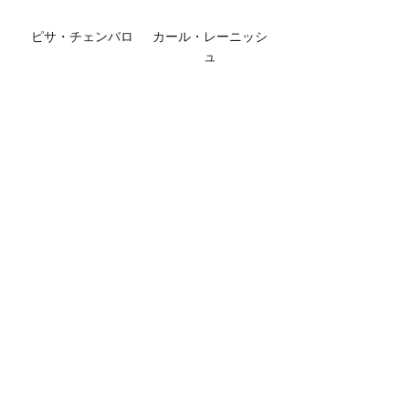
ピサ・チェンバロ
カール・レーニッシ
ュ
カール・シュタイン
エラール