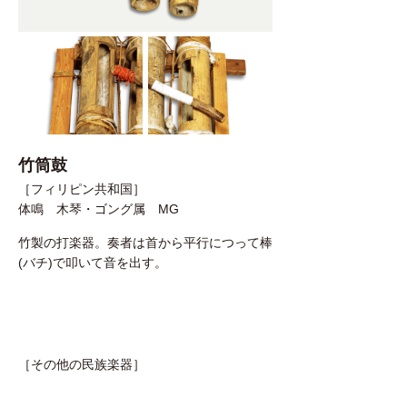
竹筒鼓
［フィリピン共和国］
体鳴 木琴・ゴング属 MG
竹製の打楽器。奏者は首から平行につって棒
(バチ)で叩いて音を出す。
［その他の民族楽器］