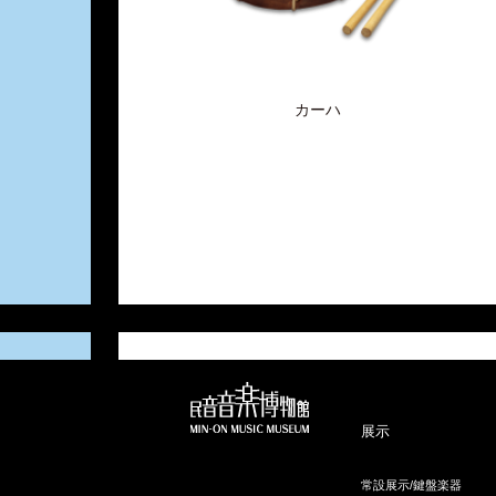
カーハ
展示
常設展示/鍵盤楽器