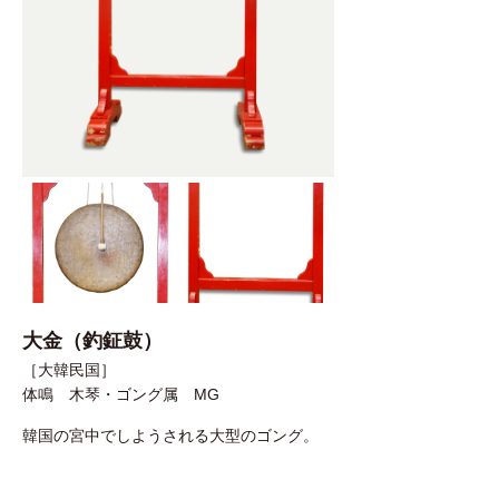
大金（釣鉦鼓）
［大韓民国］
体鳴 木琴・ゴング属 MG
韓国の宮中でしようされる大型のゴング。