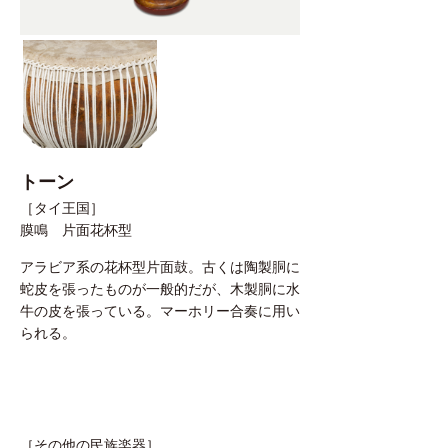
トーン
［タイ王国］
膜鳴 片面花杯型
アラビア系の花杯型片面鼓。古くは陶製胴に
蛇皮を張ったものが一般的だが、木製胴に水
牛の皮を張っている。マーホリー合奏に用い
られる。
［その他の民族楽器］