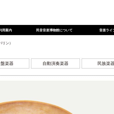
利用案内
民音音楽博物館について
音楽ライ
バリン）
鍵盤楽器
自動演奏楽器
民族楽