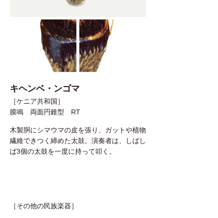
キヘンベ・ンゴマ
［ケニア共和国］
膜鳴 両面円錐型 RT
木製胴にシマウマの皮を張り、ガットや植物
繊維できつく締めた太鼓。演奏者は、しばし
ば3個の太鼓を一度に持って叩く。
［その他の民族楽器］