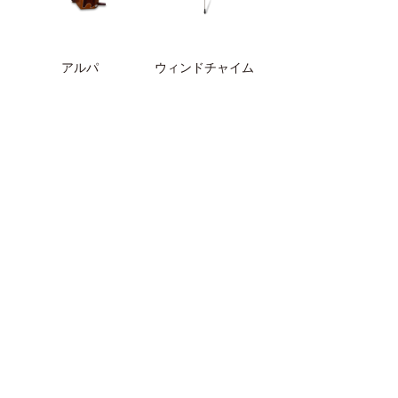
アルパ
ウィンドチャイム
葫蘆笙（フールーシ
ソゴ
ェン）