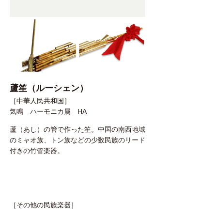
蘆笙（ルーシェン）
［中華人民共和国］
気鳴 ハーモニカ属 HA
蘆（あし）の管で作った笙。中国の南西地域
のミャオ族、トン族などの少数民族のリード
付きの竹管楽器。
［その他の民族楽器］