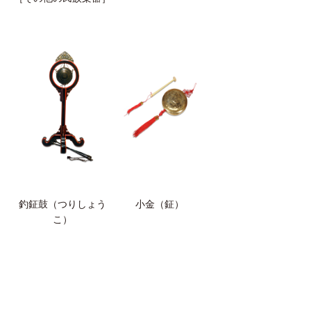
釣鉦鼓（つりしょう
小金（鉦）
こ）