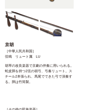
京胡
［中華人民共和国］
弦鳴 リュート属 LU
胡琴の改良楽器で京劇の伴奏に用いられる。
蛇皮胴を持つ2弦の胡弓、弓奏リュート。ス
チール2本張られ、馬尾でできた弓で演奏す
る。胴は竹筒製。
［その他の民族楽器］