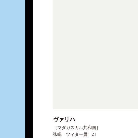
ヴァリハ
［マダガスカル共和国］
弦鳴 ツィター属 ZI