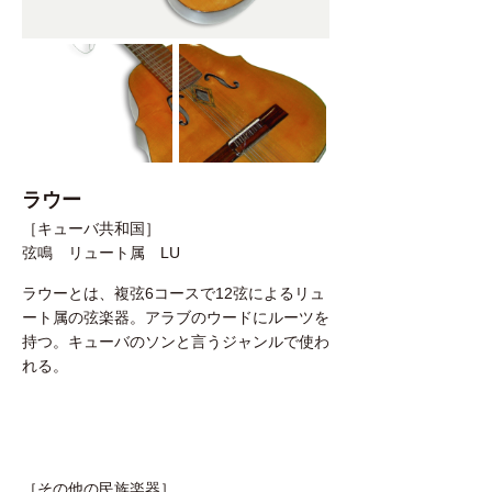
ラウー
［キューバ共和国］
弦鳴 リュート属 LU
ラウーとは、複弦6コースで12弦によるリュ
ート属の弦楽器。アラブのウードにルーツを
持つ。キューバのソンと言うジャンルで使わ
れる。
［その他の民族楽器］