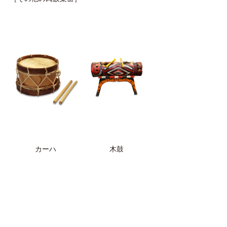
カーハ
木鼓