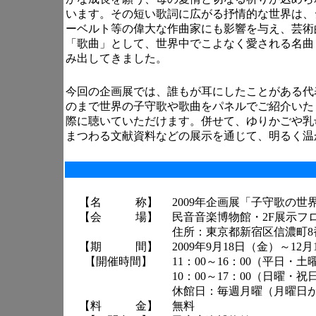
います。その短い歌詞に広がる抒情的な世界は、
ーベルト等の偉大な作曲家にも影響を与え、芸術
「歌曲」として、世界中でこよなく愛される名曲
み出してきました。
今回の企画展では、誰もが耳にしたことがある代
のまで世界の子守歌や歌曲をパネルでご紹介いた
際に聴いていただけます。併せて、ゆりかごや乳
まつわる文献資料などの展示を通じて、明るく温
【名 称】
2009年企画展「子守歌の世
【会 場】
民音音楽博物館・2F展示フ
住所：東京都新宿区信濃町8
【期 間】
2009年9月18日（金）～12
【開催時間】
11：00～16：00（平日・土
10：00～17：00（日曜・祝
休館日：毎週月曜（月曜日
【料 金】
無料